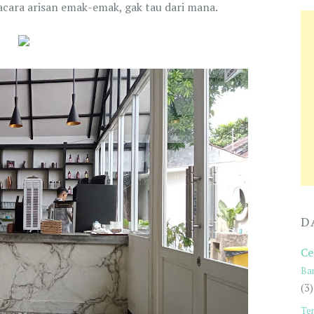
 acara arisan emak-emak, gak tau dari mana.
D
Ce
Ba
(3)
Te