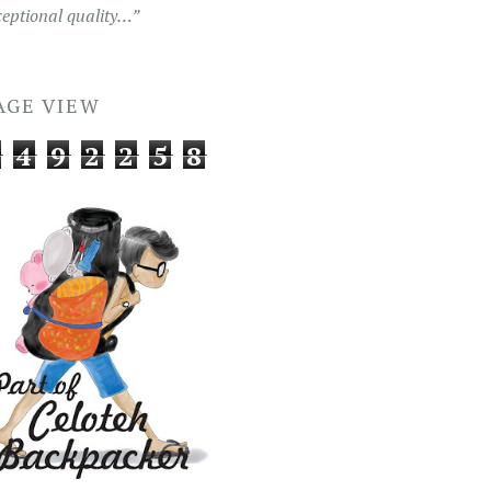
ceptional quality…”
AGE VIEW
4
9
2
2
5
8