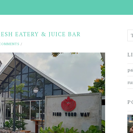
RESH EATERY & JUICE BAR
 COMMENTS
/
L
pa
ru
P