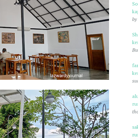
S
ka
by
Sh
ke
Bu
fa
ke
su
al
ru
th
sa
ru