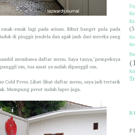
Ex
Ex
Ex
(3
 emak-emak lagi pada arisan. Ribut banget pula pada
uduk di pinggir jendela dan agak jauh dari mereka yang
Ke
Ke
Ba
 sambil membawa daftar menu. Saya tanya,"pempeknya
(
dipanggil om, tua amat ya sudah dipanggil om.
Ku
Tr
 Cold Press. Lihat-lihat daftar menu, saya jadi tertarik
ak. Mumpung perut sudah laper juga.
R
P