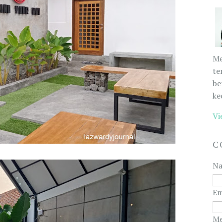
Me
te
be
ke
Vi
C
N
Em
Me