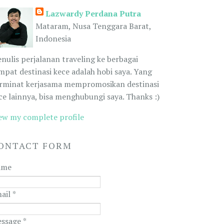
Lazwardy Perdana Putra
Mataram, Nusa Tenggara Barat,
Indonesia
nulis perjalanan traveling ke berbagai
mpat destinasi kece adalah hobi saya. Yang
rminat kerjasama mempromosikan destinasi
ce lainnya, bisa menghubungi saya. Thanks :)
ew my complete profile
ONTACT FORM
ame
ail
*
ssage
*