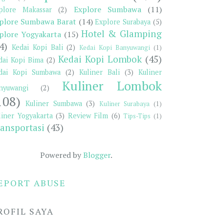
Explore Sumbawa
(11)
plore Makassar
(2)
plore Sumbawa Barat
(14)
Explore Surabaya
(5)
Hotel & Glamping
plore Yogyakarta
(15)
4)
Kedai Kopi Bali
(2)
Kedai Kopi Banyuwangi
(1)
Kedai Kopi Lombok
(45)
dai Kopi Bima
(2)
dai Kopi Sumbawa
(2)
Kuliner Bali
(3)
Kuliner
Kuliner Lombok
nyuwangi
(2)
108)
Kuliner Sumbawa
(3)
Kuliner Surabaya
(1)
liner Yogyakarta
(3)
Review Film
(6)
Tips-Tips
(1)
ansportasi
(43)
Powered by
Blogger
.
EPORT ABUSE
ROFIL SAYA