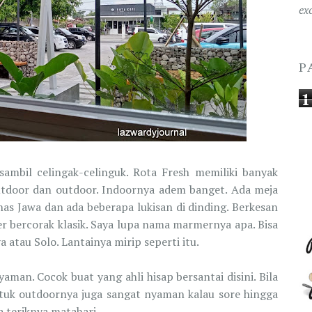
ex
P
1
ambil celingak-celinguk. Rota Fresh memiliki banyak
outdoor dan outdoor. Indoornya adem banget. Ada meja
khas Jawa dan ada beberapa lukisan di dinding. Berkesan
mer bercorak klasik. Saya lupa nama marmernya apa. Bisa
a atau Solo. Lantainya mirip seperti itu.
man. Cocok buat yang ahli hisap bersantai disini. Bila
tuk outdoornya juga sangat nyaman kalau sore hingga
a teriknya matahari.