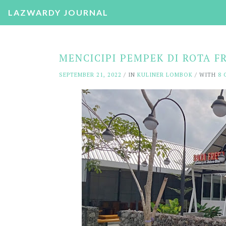
LAZWARDY JOURNAL
MENCICIPI PEMPEK DI ROTA F
SEPTEMBER 21, 2022
/ IN
KULINER LOMBOK
/ WITH
8