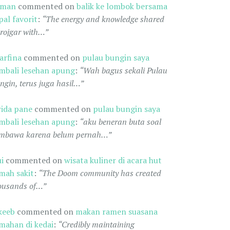
oman
commented on
balik ke lombok bersama
pal favorit
:
“The energy and knowledge shared
 rojgar with…”
arfina
commented on
pulau bungin saya
mbali lesehan apung
:
“Wah bagus sekali Pulau
ngin, terus juga hasil…”
rida pane
commented on
pulau bungin saya
mbali lesehan apung
:
“aku beneran buta soal
mbawa karena belum pernah…”
ui
commented on
wisata kuliner di acara hut
mah sakit
:
“The Doom community has created
ousands of…”
keeb
commented on
makan ramen suasana
mahan di kedai
:
“Credibly maintaining