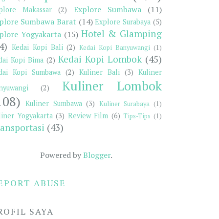
Explore Sumbawa
(11)
plore Makassar
(2)
plore Sumbawa Barat
(14)
Explore Surabaya
(5)
Hotel & Glamping
plore Yogyakarta
(15)
4)
Kedai Kopi Bali
(2)
Kedai Kopi Banyuwangi
(1)
Kedai Kopi Lombok
(45)
dai Kopi Bima
(2)
dai Kopi Sumbawa
(2)
Kuliner Bali
(3)
Kuliner
Kuliner Lombok
nyuwangi
(2)
108)
Kuliner Sumbawa
(3)
Kuliner Surabaya
(1)
liner Yogyakarta
(3)
Review Film
(6)
Tips-Tips
(1)
ansportasi
(43)
Powered by
Blogger
.
EPORT ABUSE
ROFIL SAYA