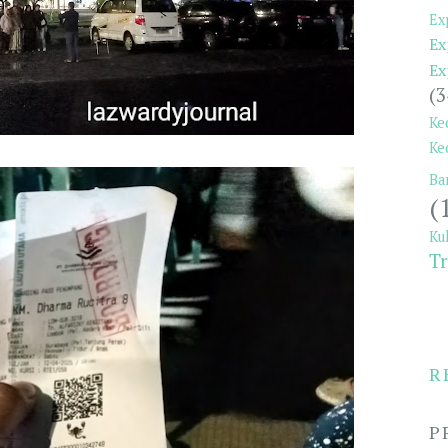
Ex
Ex
Ex
(3
Ke
Ke
Ba
(
Ku
Tr
R
P