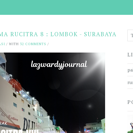
A RUCITRA 8 : LOMBOK - SURABAYA
ASI
/ WITH
32 COMMENTS
/
L
pa
ru
P