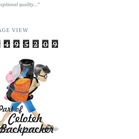
ceptional quality…”
AGE VIEW
4
9
5
2
0
9