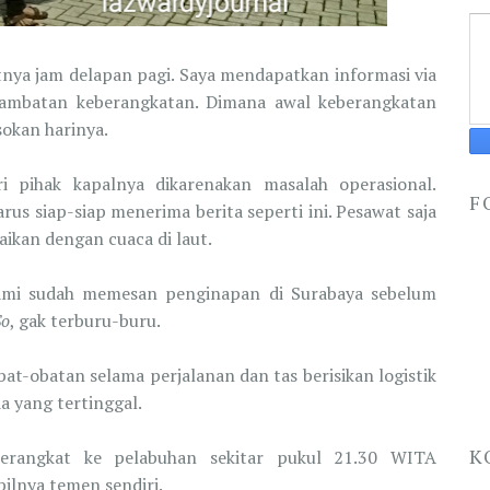
atnya jam delapan pagi. Saya mendapatkan informasi via
lambatan keberangkatan. Dimana awal keberangkatan
sokan harinya.
ri pihak kapalnya dikarenakan masalah operasional.
F
rus siap-siap menerima berita seperti ini. Pesawat saja
aikan dengan cuaca di laut.
 kami sudah memesan penginapan di Surabaya sebelum
So
, gak terburu-buru.
bat-obatan selama perjalanan dan tas berisikan logistik
a yang tertinggal.
K
berangkat ke pelabuhan sekitar pukul 21.30 WITA
ilnya temen sendiri.