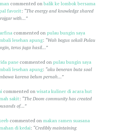
oman
commented on
balik ke lombok bersama
pal favorit
:
“The energy and knowledge shared
 rojgar with…”
arfina
commented on
pulau bungin saya
mbali lesehan apung
:
“Wah bagus sekali Pulau
ngin, terus juga hasil…”
rida pane
commented on
pulau bungin saya
mbali lesehan apung
:
“aku beneran buta soal
mbawa karena belum pernah…”
ui
commented on
wisata kuliner di acara hut
mah sakit
:
“The Doom community has created
ousands of…”
keeb
commented on
makan ramen suasana
mahan di kedai
:
“Credibly maintaining