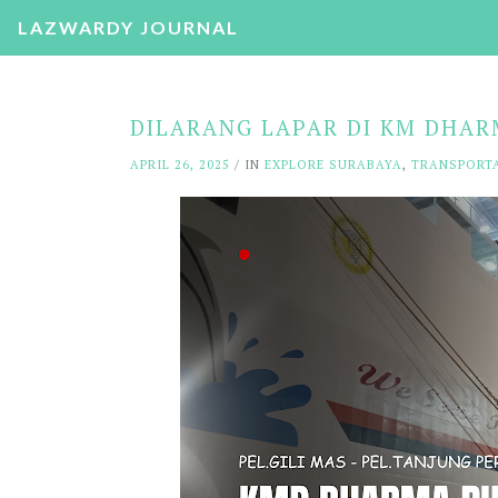
LAZWARDY JOURNAL
DILARANG LAPAR DI KM DHARM
APRIL 26, 2025
/ IN
EXPLORE SURABAYA
,
TRANSPORT