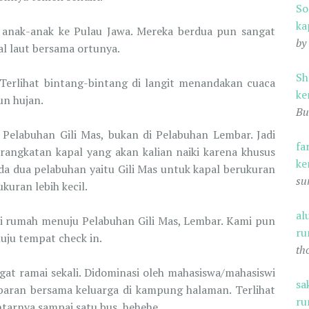
S
ka
k anak-anak ke Pulau Jawa. Mereka berdua pun sangat
by
l laut bersama ortunya.
Sh
Terlihat bintang-bintang di langit menandakan cuaca
ke
un hujan.
Bu
 Pelabuhan Gili Mas, bukan di Pelabuhan Lembar. Jadi
fa
erangkatan kapal yang akan kalian naiki karena khusus
ke
a dua pelabuhan yaitu Gili Mas untuk kapal berukuran
su
kuran lebih kecil.
al
ri rumah menuju Pelabuhan Gili Mas, Lembar. Kami pun
ru
nuju tempat check in.
th
gat ramai sekali. Didominasi oleh mahasiswa/mahasiswi
sa
ebaran bersama keluarga di kampung halaman. Terlihat
ru
tarnya sampai satu bus, hehehe.