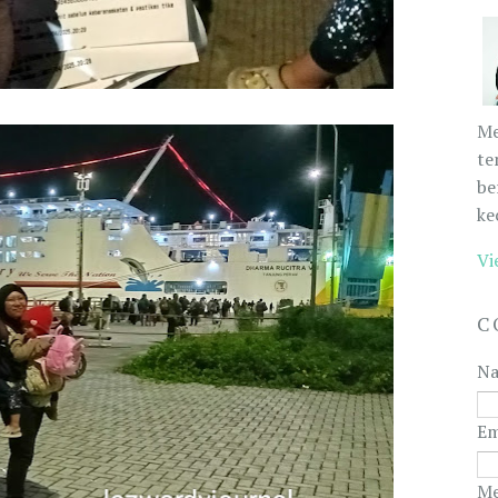
Me
te
be
ke
Vi
C
N
Em
Me