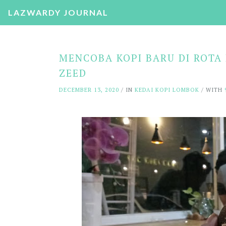
LAZWARDY JOURNAL
MENCOBA KOPI BARU DI ROTA 
ZEED
DECEMBER 13, 2020
/ IN
KEDAI KOPI LOMBOK
/ WITH