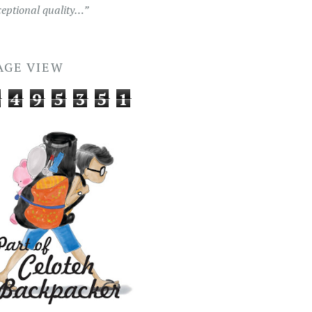
ceptional quality…”
AGE VIEW
4
9
5
3
5
1