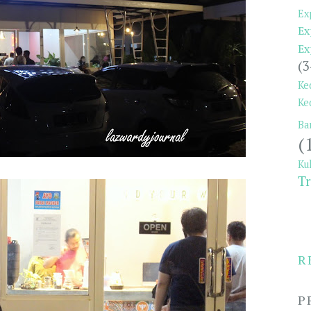
Ex
Ex
Ex
(3
Ke
Ke
Ba
(
Ku
Tr
R
P