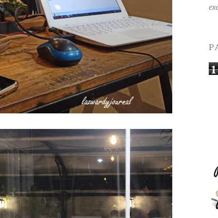
ex
P
1