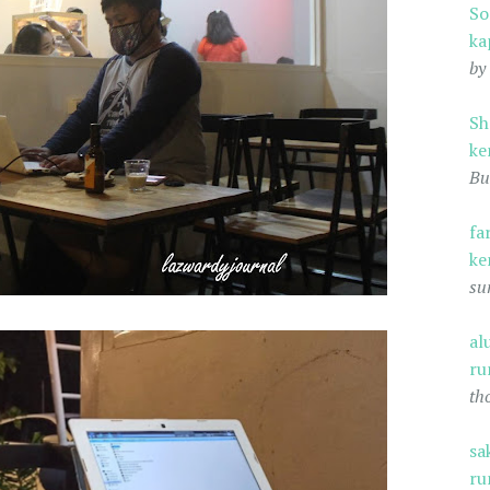
S
ka
by
Sh
ke
Bu
fa
ke
su
al
ru
th
sa
ru