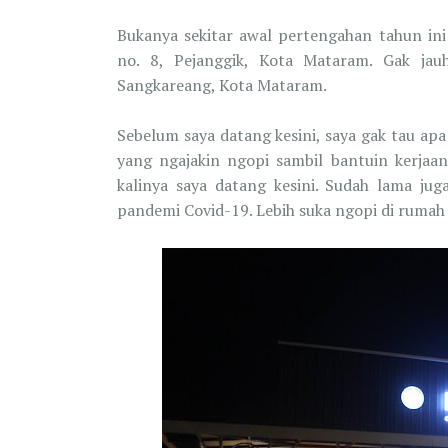
Bukanya sekitar awal pertengahan tahun ini
no. 8, Pejanggik, Kota Mataram. Gak ja
Sangkareang, Kota Mataram.
Sebelum saya datang kesini, saya gak tau ap
yang ngajakin ngopi sambil bantuin kerjaan
kalinya saya datang kesini. Sudah lama jug
pandemi Covid-19. Lebih suka ngopi di rumah di