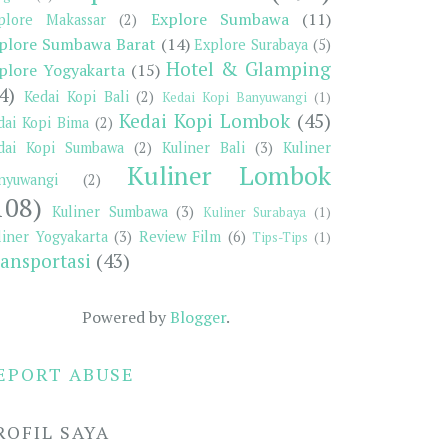
Explore Sumbawa
(11)
plore Makassar
(2)
plore Sumbawa Barat
(14)
Explore Surabaya
(5)
Hotel & Glamping
plore Yogyakarta
(15)
4)
Kedai Kopi Bali
(2)
Kedai Kopi Banyuwangi
(1)
Kedai Kopi Lombok
(45)
dai Kopi Bima
(2)
dai Kopi Sumbawa
(2)
Kuliner Bali
(3)
Kuliner
Kuliner Lombok
nyuwangi
(2)
108)
Kuliner Sumbawa
(3)
Kuliner Surabaya
(1)
liner Yogyakarta
(3)
Review Film
(6)
Tips-Tips
(1)
ansportasi
(43)
Powered by
Blogger
.
EPORT ABUSE
ROFIL SAYA