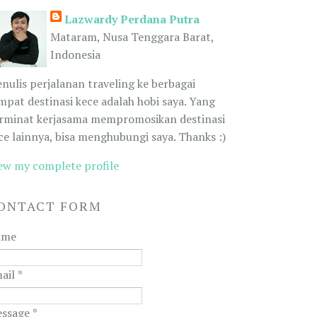
Lazwardy Perdana Putra
Mataram, Nusa Tenggara Barat,
Indonesia
nulis perjalanan traveling ke berbagai
mpat destinasi kece adalah hobi saya. Yang
rminat kerjasama mempromosikan destinasi
ce lainnya, bisa menghubungi saya. Thanks :)
ew my complete profile
ONTACT FORM
ame
ail
*
ssage
*