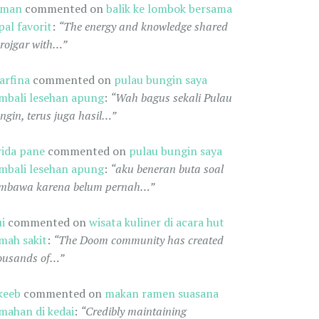
oman
commented on
balik ke lombok bersama
pal favorit
:
“The energy and knowledge shared
 rojgar with…”
arfina
commented on
pulau bungin saya
mbali lesehan apung
:
“Wah bagus sekali Pulau
ngin, terus juga hasil…”
rida pane
commented on
pulau bungin saya
mbali lesehan apung
:
“aku beneran buta soal
mbawa karena belum pernah…”
ui
commented on
wisata kuliner di acara hut
mah sakit
:
“The Doom community has created
ousands of…”
keeb
commented on
makan ramen suasana
mahan di kedai
:
“Credibly maintaining