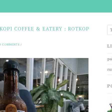
KOPI COFFEE & EATERY : ROTKOP
9 COMMENTS
/
L
pa
ru
P