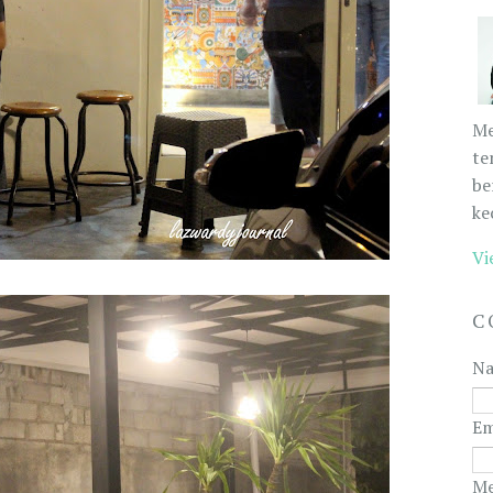
Me
te
be
ke
Vi
C
N
Em
Me