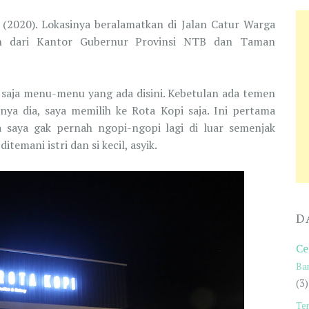
 (2020). Lokasinya beralamatkan di Jalan Catur Warga
uh dari Kantor Gubernur Provinsi NTB dan Taman
a saja menu-menu yang ada disini. Kebetulan ada temen
nya dia, saya memilih ke Rota Kopi saja. Ini pertama
a saya gak pernah ngopi-ngopi lagi di luar semenjak
temani istri dan si kecil, asyik.
D
Ce
Ba
(3)
Te