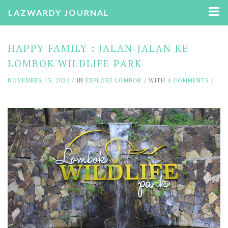
LAZWARDY JOURNAL
HAPPY FAMILY : JALAN-JALAN KE
LOMBOK WILDLIFE PARK
NOVEMBER 13, 2020
/ IN
EXPLORE LOMBOK
/ WITH
4 COMMENTS
/