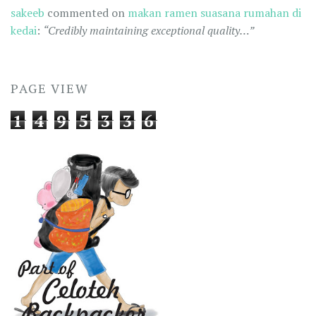
sakeeb
commented on
makan ramen suasana rumahan di
kedai
:
“Credibly maintaining exceptional quality…”
PAGE VIEW
1
4
9
5
3
3
6