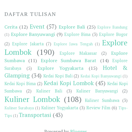
DAFTAR TULISAN
Event
(57)
Cerita
(12)
Explore Bali
(25)
Explore Bandung
Explore Banyuwangi
(9)
Explore Bima
(3)
Explore Bogor
(1)
Explore
(2)
Explore Jakarta
(7)
Explore Jawa Tengah
(1)
Lombok
(190)
Explore
Explore Makassar
(2)
Sumbawa
(11)
Explore Sumbawa Barat
(14)
Explore
Hotel &
Explore Yogyakarta
(15)
Surabaya
(5)
Glamping
(34)
Kedai Kopi Bali
(2)
Kedai Kopi Banyuwangi
(1)
Kedai Kopi Lombok
(45)
Kedai Kopi Bima
(2)
Kedai Kopi
Sumbawa
(2)
Kuliner Bali
(3)
Kuliner Banyuwangi
(2)
Kuliner Lombok
(108)
Kuliner Sumbawa
(3)
Kuliner Yogyakarta
(3)
Review Film
(6)
Kuliner Surabaya
(1)
Tips-
Transportasi
(43)
Tips
(1)
Powered by
Blogger
.