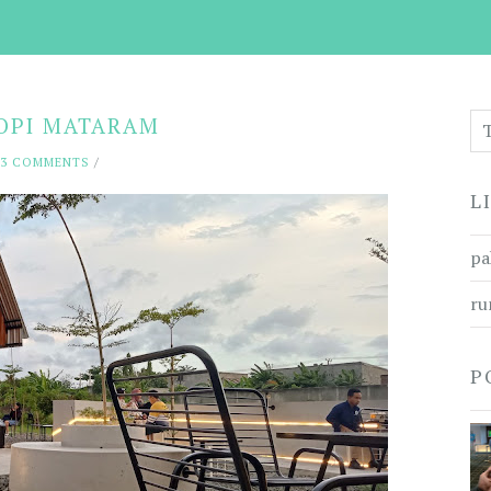
KOPI MATARAM
3 COMMENTS
/
L
pa
ru
P