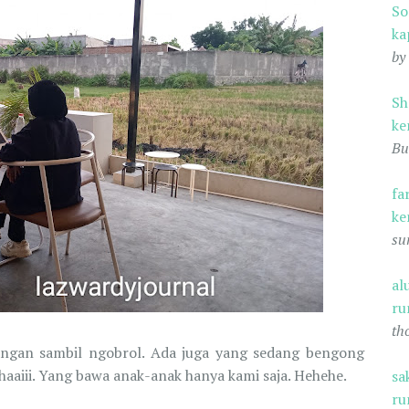
S
ka
by
Sh
ke
Bu
fa
ke
su
al
ru
th
angan sambil ngobrol. Ada juga yang sedang bengong
ahaaiii. Yang bawa anak-anak hanya kami saja. Hehehe.
sa
ru