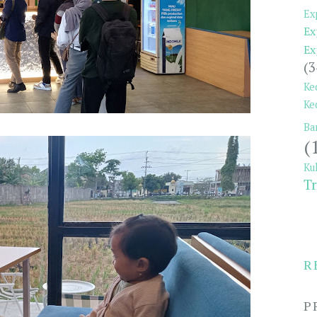
Ex
Ex
Ex
(3
Ke
Ke
Ba
(
Ku
Tr
R
P