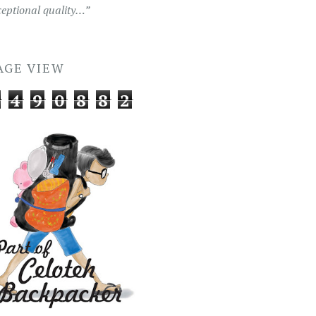
ceptional quality…”
AGE VIEW
4
9
0
8
8
2