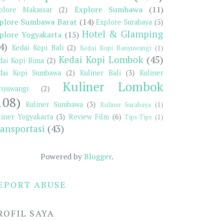
Explore Sumbawa
(11)
plore Makassar
(2)
plore Sumbawa Barat
(14)
Explore Surabaya
(5)
Hotel & Glamping
plore Yogyakarta
(15)
4)
Kedai Kopi Bali
(2)
Kedai Kopi Banyuwangi
(1)
Kedai Kopi Lombok
(45)
dai Kopi Bima
(2)
dai Kopi Sumbawa
(2)
Kuliner Bali
(3)
Kuliner
Kuliner Lombok
nyuwangi
(2)
108)
Kuliner Sumbawa
(3)
Kuliner Surabaya
(1)
liner Yogyakarta
(3)
Review Film
(6)
Tips-Tips
(1)
ansportasi
(43)
Powered by
Blogger
.
EPORT ABUSE
ROFIL SAYA