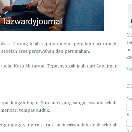
Me
te
lokasi. Kurang lebih sepuluh menit perjalan dari rumah.
be
 di sebelah area persawahan dan perumahan.
ke
karbela, Kota Mataram. Tepatnya gak jauh dari Lapangan
Vi
C
N
pa dengan hujan. Sore hari yang sangat syahdu sekali.
 mencari tempat duduk.
Em
 pengunjung yang rata-rata mahasiswa dan anak sekolah
Me