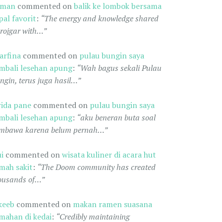
oman
commented on
balik ke lombok bersama
pal favorit
:
“The energy and knowledge shared
 rojgar with…”
arfina
commented on
pulau bungin saya
mbali lesehan apung
:
“Wah bagus sekali Pulau
ngin, terus juga hasil…”
rida pane
commented on
pulau bungin saya
mbali lesehan apung
:
“aku beneran buta soal
mbawa karena belum pernah…”
ui
commented on
wisata kuliner di acara hut
mah sakit
:
“The Doom community has created
ousands of…”
keeb
commented on
makan ramen suasana
mahan di kedai
:
“Credibly maintaining