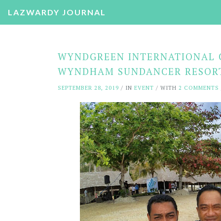
LAZWARDY JOURNAL
WYNDGREEN INTERNATIONAL C
WYNDHAM SUNDANCER RESOR
SEPTEMBER 28, 2019
/ IN
EVENT
/ WITH
2 COMMENTS