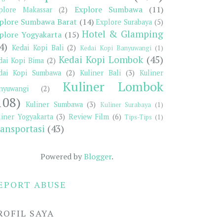
Explore Sumbawa
(11)
plore Makassar
(2)
plore Sumbawa Barat
(14)
Explore Surabaya
(5)
Hotel & Glamping
plore Yogyakarta
(15)
4)
Kedai Kopi Bali
(2)
Kedai Kopi Banyuwangi
(1)
Kedai Kopi Lombok
(45)
dai Kopi Bima
(2)
dai Kopi Sumbawa
(2)
Kuliner Bali
(3)
Kuliner
Kuliner Lombok
nyuwangi
(2)
108)
Kuliner Sumbawa
(3)
Kuliner Surabaya
(1)
liner Yogyakarta
(3)
Review Film
(6)
Tips-Tips
(1)
ansportasi
(43)
Powered by
Blogger
.
EPORT ABUSE
ROFIL SAYA