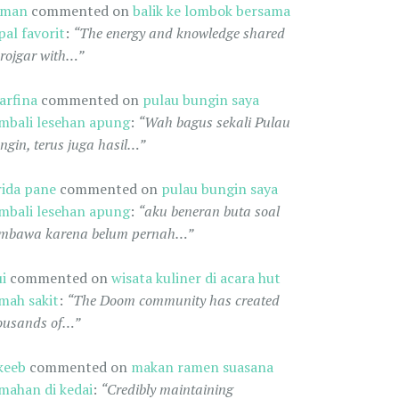
oman
commented on
balik ke lombok bersama
pal favorit
:
“The energy and knowledge shared
 rojgar with…”
arfina
commented on
pulau bungin saya
mbali lesehan apung
:
“Wah bagus sekali Pulau
ngin, terus juga hasil…”
rida pane
commented on
pulau bungin saya
mbali lesehan apung
:
“aku beneran buta soal
mbawa karena belum pernah…”
ui
commented on
wisata kuliner di acara hut
mah sakit
:
“The Doom community has created
ousands of…”
keeb
commented on
makan ramen suasana
mahan di kedai
:
“Credibly maintaining