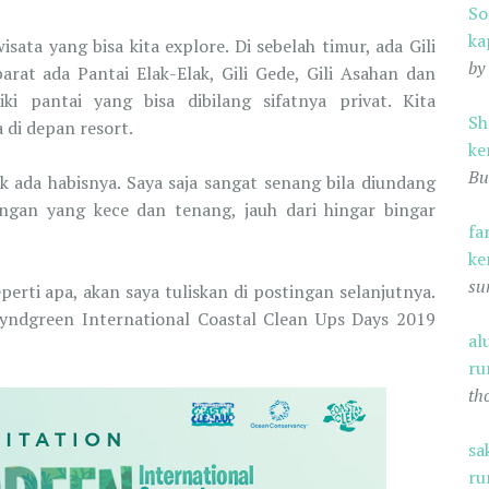
S
ka
wisata yang bisa kita explore. Di sebelah timur, ada Gili
by
barat ada Pantai Elak-Elak, Gili Gede, Gili Asahan dan
ki pantai yang bisa dibilang sifatnya privat. Kita
Sh
di depan resort.
ke
Bu
k ada habisnya. Saya saja sangat senang bila diundang
angan yang kece dan tenang, jauh dari hingar bingar
fa
ke
su
erti apa, akan saya tuliskan di postingan selanjutnya.
Wyndgreen International Coastal Clean Ups Days 2019
al
ru
th
sa
ru