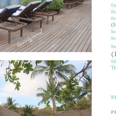
Ex
Ex
Ex
(3
Ke
Ke
Ba
(
Ku
Tr
R
P