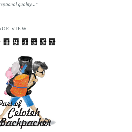
ceptional quality…”
AGE VIEW
4
9
4
3
5
7