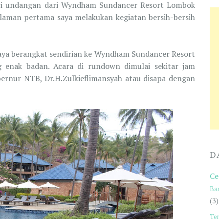
ri undangan dari Wyndham Sundancer Resort Lombok
alaman pertama saya melakukan kegiatan bersih-bersih
saya berangkat sendirian ke Wyndham Sundancer Resort
g enak badan. Acara di rundown dimulai sekitar jam
bernur NTB, Dr.H.Zulkieflimansyah atau disapa dengan
D
Ce
Ba
(3)
Te