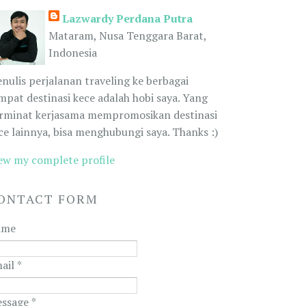
Lazwardy Perdana Putra
Mataram, Nusa Tenggara Barat,
Indonesia
nulis perjalanan traveling ke berbagai
mpat destinasi kece adalah hobi saya. Yang
rminat kerjasama mempromosikan destinasi
ce lainnya, bisa menghubungi saya. Thanks :)
ew my complete profile
ONTACT FORM
ame
ail
*
ssage
*