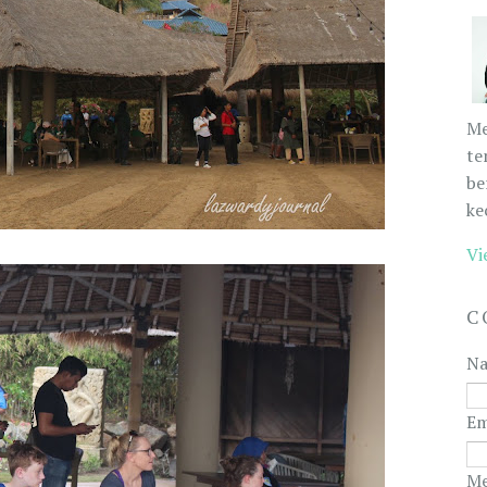
Me
te
be
ke
Vi
C
N
Em
Me