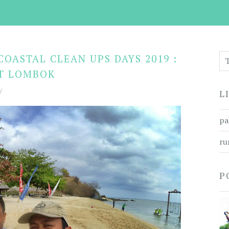
OASTAL CLEAN UPS DAYS 2019 :
T LOMBOK
/
L
pa
ru
P