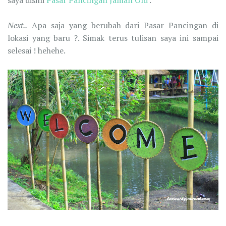
saya disini
Pasar Pancingan Jaman Old
.
Next..
Apa saja yang berubah dari Pasar Pancingan di
lokasi yang baru ?. Simak terus tulisan saya ini sampai
selesai ! hehehe.