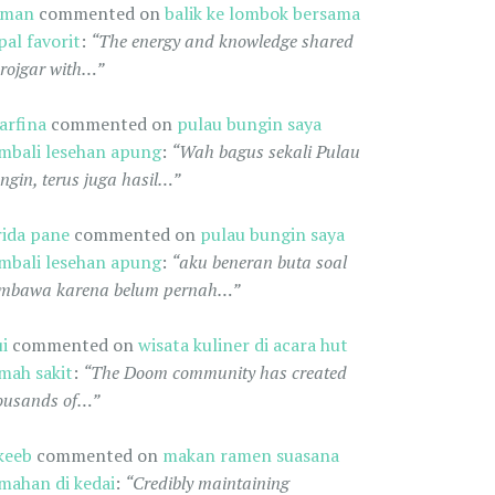
oman
commented on
balik ke lombok bersama
pal favorit
:
“The energy and knowledge shared
 rojgar with…”
arfina
commented on
pulau bungin saya
mbali lesehan apung
:
“Wah bagus sekali Pulau
ngin, terus juga hasil…”
rida pane
commented on
pulau bungin saya
mbali lesehan apung
:
“aku beneran buta soal
mbawa karena belum pernah…”
ui
commented on
wisata kuliner di acara hut
mah sakit
:
“The Doom community has created
ousands of…”
keeb
commented on
makan ramen suasana
mahan di kedai
:
“Credibly maintaining