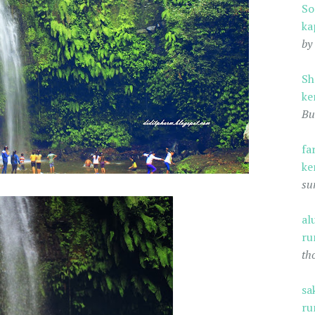
S
ka
by
Sh
ke
Bu
fa
ke
su
al
ru
th
sa
ru