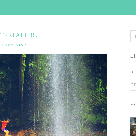
ERFALL !!!
O COMMENTS
/
L
pa
ru
P