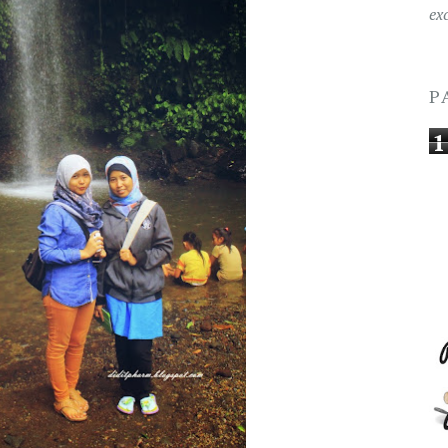
ex
P
1