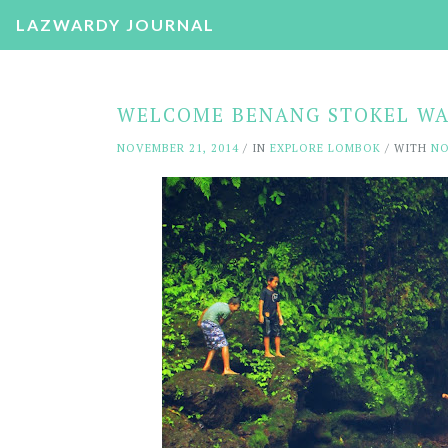
LAZWARDY JOURNAL
WELCOME BENANG STOKEL WAT
NOVEMBER 21, 2014
/ IN
EXPLORE LOMBOK
/ WITH
N