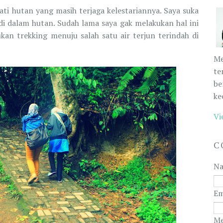
ti hutan yang masih terjaga kelestariannya. Saya suka
i dalam hutan. Sudah lama saya gak melakukan hal ini
kan trekking menuju salah satu air terjun terindah di
Me
te
be
ke
Vi
C
N
Em
Me