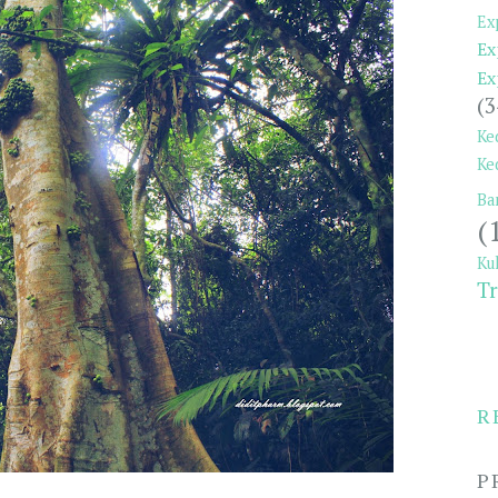
Ex
Ex
Ex
(3
Ke
Ke
Ba
(
Ku
Tr
R
P