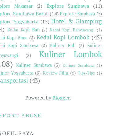
Explore Sumbawa
(11)
plore Makassar
(2)
plore Sumbawa Barat
(14)
Explore Surabaya
(5)
Hotel & Glamping
plore Yogyakarta
(15)
4)
Kedai Kopi Bali
(2)
Kedai Kopi Banyuwangi
(1)
Kedai Kopi Lombok
(45)
dai Kopi Bima
(2)
dai Kopi Sumbawa
(2)
Kuliner Bali
(3)
Kuliner
Kuliner Lombok
nyuwangi
(2)
108)
Kuliner Sumbawa
(3)
Kuliner Surabaya
(1)
liner Yogyakarta
(3)
Review Film
(6)
Tips-Tips
(1)
ansportasi
(43)
Powered by
Blogger
.
EPORT ABUSE
ROFIL SAYA