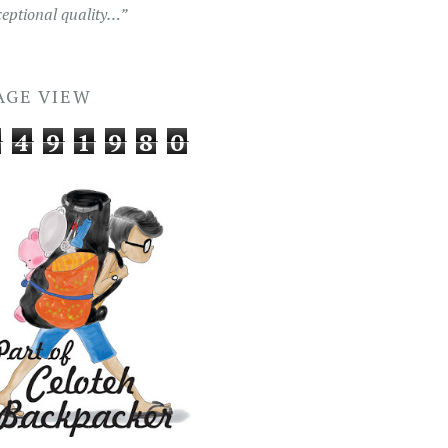
ceptional quality…”
AGE VIEW
4
9
1
9
8
0