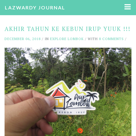
LAZWARDY JOURNAL
AKHIR TAHUN KE KEBUN IRUP YUUK !!!
DECEMBER 06, 2018
/ IN
EXPLORE LOMBOK
/ WITH
8 COMMENTS
/