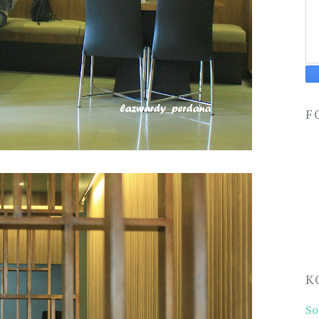
F
K
S