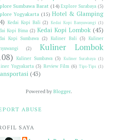
plore Sumbawa Barat
(14)
Explore Surabaya
(5)
Hotel & Glamping
plore Yogyakarta
(15)
4)
Kedai Kopi Bali
(2)
Kedai Kopi Banyuwangi
(1)
Kedai Kopi Lombok
(45)
dai Kopi Bima
(2)
dai Kopi Sumbawa
(2)
Kuliner Bali
(3)
Kuliner
Kuliner Lombok
nyuwangi
(2)
108)
Kuliner Sumbawa
(3)
Kuliner Surabaya
(1)
liner Yogyakarta
(3)
Review Film
(6)
Tips-Tips
(1)
ansportasi
(43)
Powered by
Blogger
.
EPORT ABUSE
ROFIL SAYA