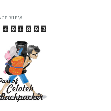
AGE VIEW
4
9
1
8
9
2