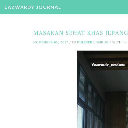
LAZWARDY JOURNAL
MASAKAN SEHAT KHAS JEPANG
NOVEMBER 05, 2017
/ IN
KULINER LOMBOK
/ WITH
14