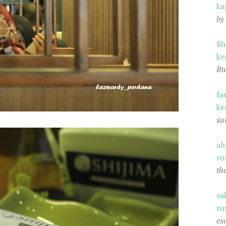
ka
by
Sh
ke
Bu
fa
ke
su
al
ru
th
sa
ru
ex