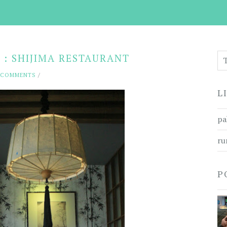
 : SHIJIMA RESTAURANT
 COMMENTS
/
L
pa
ru
P