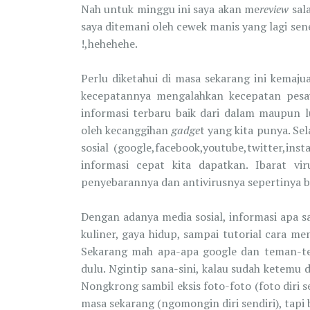
Nah untuk minggu ini saya akan me
review
sala
saya ditemani oleh cewek manis yang lagi se
!,hehehehe.
Perlu diketahui di masa sekarang ini kemaju
kecepatannya mengalahkan kecepatan pesaw
informasi terbaru baik dari dalam maupun l
oleh kecanggihan
gadge
t yang kita punya. Se
sosial (google,facebook,youtube,twitter,ins
informasi cepat kita dapatkan. Ibarat vi
penyebarannya dan antivirusnya sepertinya 
Dengan adanya media sosial, informasi apa saj
kuliner, gaya hidup, sampai tutorial cara m
Sekarang mah apa-apa google dan teman-te
dulu. Ngintip sana-sini, kalau sudah ketemu 
Nongkrong sambil eksis foto-foto (foto diri
masa sekarang (ngomongin diri sendiri), tapi 