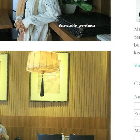
Me
te
be
ke
Vi
C
N
Em
Me