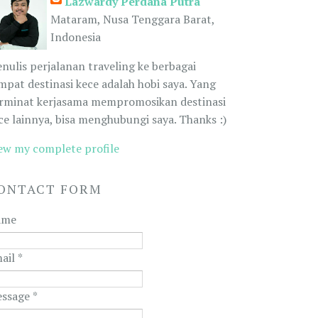
Lazwardy Perdana Putra
Mataram, Nusa Tenggara Barat,
Indonesia
nulis perjalanan traveling ke berbagai
mpat destinasi kece adalah hobi saya. Yang
rminat kerjasama mempromosikan destinasi
ce lainnya, bisa menghubungi saya. Thanks :)
ew my complete profile
ONTACT FORM
ame
ail
*
ssage
*