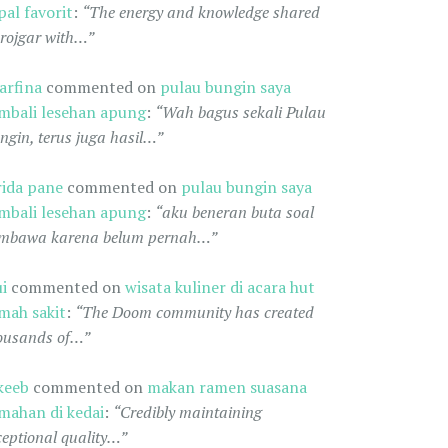
pal favorit
:
“The energy and knowledge shared
 rojgar with…”
arfina
commented on
pulau bungin saya
mbali lesehan apung
:
“Wah bagus sekali Pulau
ngin, terus juga hasil…”
rida pane
commented on
pulau bungin saya
mbali lesehan apung
:
“aku beneran buta soal
mbawa karena belum pernah…”
ui
commented on
wisata kuliner di acara hut
mah sakit
:
“The Doom community has created
ousands of…”
keeb
commented on
makan ramen suasana
mahan di kedai
:
“Credibly maintaining
ceptional quality…”