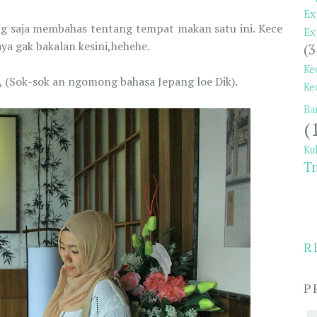
Ex
g saja membahas tentang tempat makan satu ini. Kece
Ex
aya gak bakalan kesini,hehehe.
(3
Ke
", (Sok-sok an ngomong bahasa Jepang loe Dik).
Ke
Ba
(
Ku
Tr
R
P