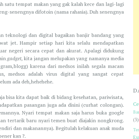
h satu tempat makan yang gak kalah kece dan lagi-lagi
neng-senengnya difotoin (nama rahasia). Duh senengnya
an teknologi dan digital bagaikan banjir bandang yang
at jet. Hampir setiap hari kita selalu mendapatkan
uar negeri secara cepat dan akurat. Apalagi didukung
lain
gadget
, kita jangan melupakan yang namanya media
tagram,blogg) karena dari medsos inilah segala macam
rus, medsos adalah virus digital yang sangat cepat
belum ada deh,hehehehe.
D
a bisa kita dapat baik di bidang kesehatan, pariwisata,
Ce
endapatkan pasangan juga ada disini (curhat colongan).
mannya. Nyari tempat makan saja harus buka google
Ba
(3)
dan tertarik baru nyari temen buat diajakin nongkrong.
 sendiri dan makanannya). Begitulah kelakuan anak muda
Te
bener kan ?.
Ex