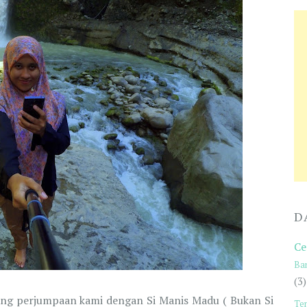
D
Ce
Ba
(3)
ntang perjumpaan kami dengan Si Manis Madu ( Bukan Si
Te