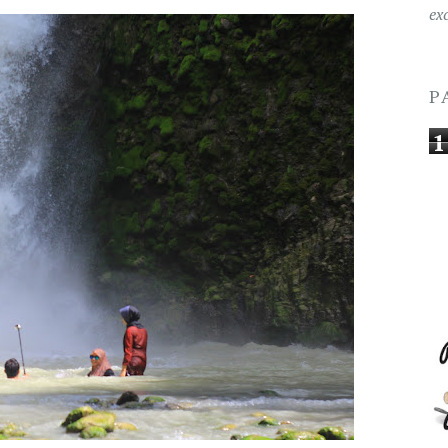
ex
P
1