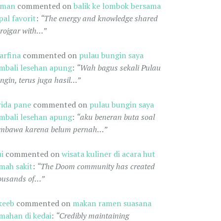
oman
commented on
balik ke lombok bersama
pal favorit
:
“The energy and knowledge shared
 rojgar with…”
arfina
commented on
pulau bungin saya
mbali lesehan apung
:
“Wah bagus sekali Pulau
ngin, terus juga hasil…”
rida pane
commented on
pulau bungin saya
mbali lesehan apung
:
“aku beneran buta soal
mbawa karena belum pernah…”
ui
commented on
wisata kuliner di acara hut
mah sakit
:
“The Doom community has created
ousands of…”
keeb
commented on
makan ramen suasana
mahan di kedai
:
“Credibly maintaining