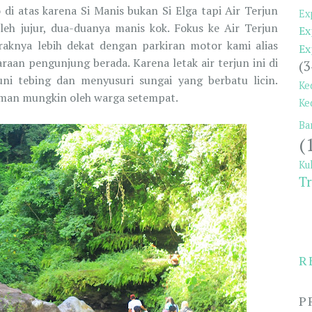
di atas karena Si Manis bukan Si Elga tapi Air Terjun
Ex
boleh jujur, dua-duanya manis kok. Fokus ke Air Terjun
Ex
araknya lebih dekat dengan parkiran motor kami alias
Ex
raan pengunjung berada. Karena letak air terjun ini di
(3
ni tebing dan menyusuri sungai yang berbatu licin.
Ke
eaman mungkin oleh warga setempat.
Ke
Ba
(
Ku
Tr
R
P