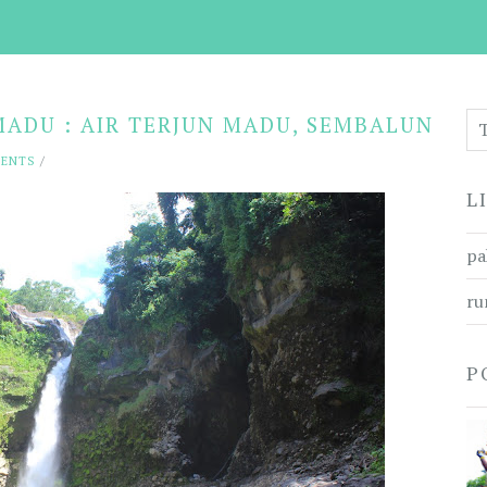
MADU : AIR TERJUN MADU, SEMBALUN
MENTS
/
L
pa
ru
P