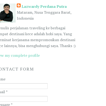
Lazwardy Perdana Putra
Mataram, Nusa Tenggara Barat,
Indonesia
nulis perjalanan traveling ke berbagai
mpat destinasi kece adalah hobi saya. Yang
rminat kerjasama mempromosikan destinasi
ce lainnya, bisa menghubungi saya. Thanks :)
ew my complete profile
ONTACT FORM
ame
ail
*
ssage
*