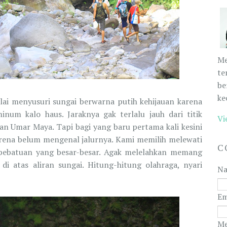
Me
te
be
ke
lai menyusuri sungai berwarna putih kehijauan karena
num kalo haus. Jaraknya gak terlalu jauh dari titik
Vi
n Umar Maya. Tapi bagi yang baru pertama kali kesini
rena belum mengenal jalurnya. Kami memilih melewati
C
un bebatuan yang besar-besar. Agak melelahkan memang
di atas aliran sungai. Hitung-hitung olahraga, nyari
N
Em
Me