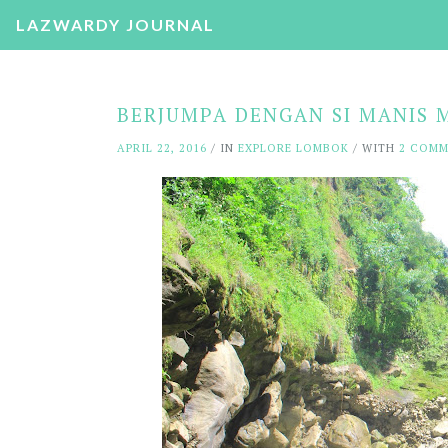
LAZWARDY JOURNAL
BERJUMPA DENGAN SI MANIS 
APRIL 22, 2016
/ IN
EXPLORE LOMBOK
/ WITH
2 COM