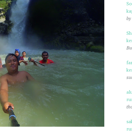
S
ka
by
Sh
ke
Bu
fa
ke
su
al
ru
th
sa
ru