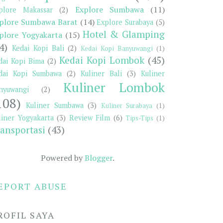
Explore Sumbawa
(11)
plore Makassar
(2)
plore Sumbawa Barat
(14)
Explore Surabaya
(5)
Hotel & Glamping
plore Yogyakarta
(15)
4)
Kedai Kopi Bali
(2)
Kedai Kopi Banyuwangi
(1)
Kedai Kopi Lombok
(45)
dai Kopi Bima
(2)
dai Kopi Sumbawa
(2)
Kuliner Bali
(3)
Kuliner
Kuliner Lombok
nyuwangi
(2)
108)
Kuliner Sumbawa
(3)
Kuliner Surabaya
(1)
liner Yogyakarta
(3)
Review Film
(6)
Tips-Tips
(1)
ansportasi
(43)
Powered by
Blogger
.
EPORT ABUSE
ROFIL SAYA