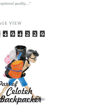
ceptional quality…”
AGE VIEW
4
9
4
2
2
9