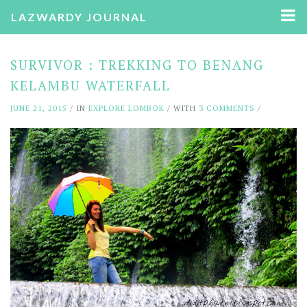
LAZWARDY JOURNAL
SURVIVOR : TREKKING TO BENANG
KELAMBU WATERFALL
JUNE 21, 2015
/ IN
EXPLORE LOMBOK
/ WITH
3 COMMENTS
/