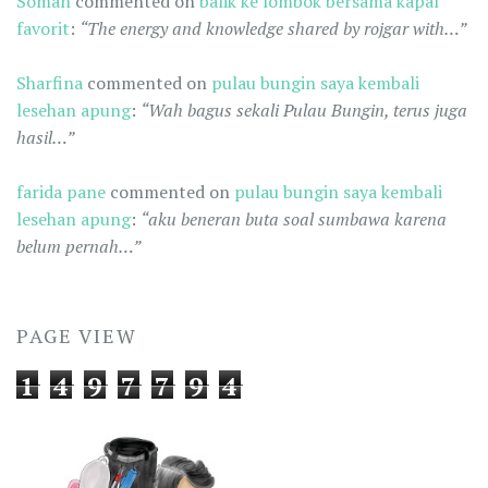
Soman
commented on
balik ke lombok bersama kapal
favorit
:
“The energy and knowledge shared by rojgar with…”
Sharfina
commented on
pulau bungin saya kembali
lesehan apung
:
“Wah bagus sekali Pulau Bungin, terus juga
hasil…”
farida pane
commented on
pulau bungin saya kembali
lesehan apung
:
“aku beneran buta soal sumbawa karena
belum pernah…”
PAGE VIEW
1
4
9
7
7
9
4