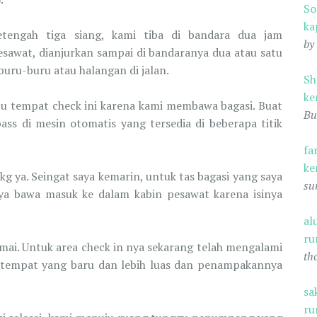
S
ka
etengah tiga siang, kami tiba di bandara dua jam
by
sawat, dianjurkan sampai di bandaranya dua atau satu
uru-buru atau halangan di jalan.
Sh
ke
ju tempat check ini karena kami membawa bagasi. Buat
Bu
pass di mesin otomatis yang tersedia di beberapa titik
fa
ke
kg ya. Seingat saya kemarin, untuk tas bagasi yang saya
su
aya bawa masuk ke dalam kabin pesawat karena isinya
al
ru
mai. Untuk area check in nya sekarang telah mengalami
th
 tempat yang baru dan lebih luas dan penampakannya
sa
ru