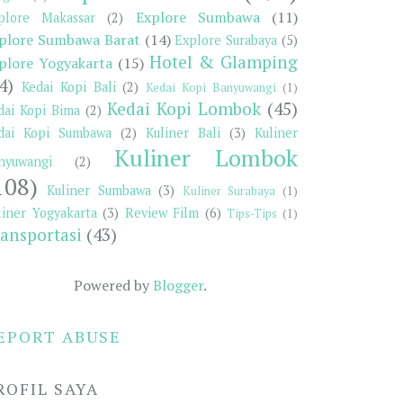
Explore Sumbawa
(11)
plore Makassar
(2)
plore Sumbawa Barat
(14)
Explore Surabaya
(5)
Hotel & Glamping
plore Yogyakarta
(15)
4)
Kedai Kopi Bali
(2)
Kedai Kopi Banyuwangi
(1)
Kedai Kopi Lombok
(45)
dai Kopi Bima
(2)
dai Kopi Sumbawa
(2)
Kuliner Bali
(3)
Kuliner
Kuliner Lombok
nyuwangi
(2)
108)
Kuliner Sumbawa
(3)
Kuliner Surabaya
(1)
liner Yogyakarta
(3)
Review Film
(6)
Tips-Tips
(1)
ansportasi
(43)
Powered by
Blogger
.
EPORT ABUSE
ROFIL SAYA