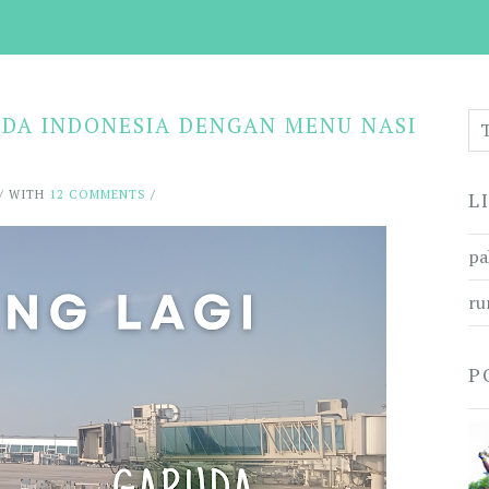
DA INDONESIA DENGAN MENU NASI
/ WITH
12 COMMENTS
/
L
pa
ru
P