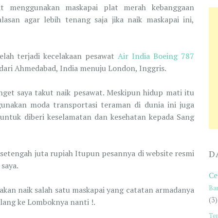
at menggunakan maskapai plat merah kebanggaan
asan agar lebih tenang saja jika naik maskapai ini,
elah terjadi kecelakaan pesawat
Air India Boeing 787
f dari Ahmedabad, India menuju London, Inggris.
get saya takut naik pesawat. Meskipun hidup mati itu
unakan moda transportasi teraman di dunia ini juga
 untuk diberi keselamatan dan kesehatan kepada Sang
 setengah juta rupiah Itupun pesannya di website resmi
D
 saya.
Ce
Ba
akan naik salah satu maskapai yang catatan armadanya
(3)
 pulang ke Lomboknya nanti !.
Te