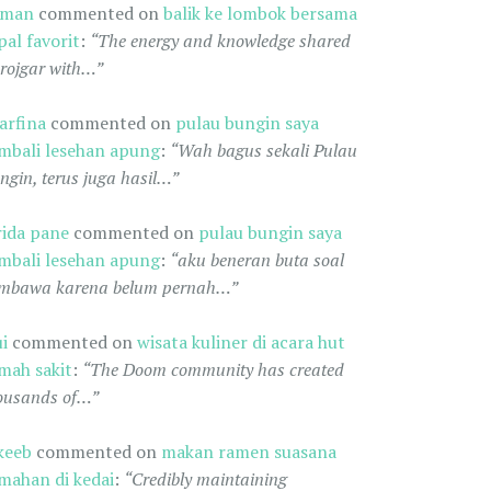
oman
commented on
balik ke lombok bersama
pal favorit
:
“The energy and knowledge shared
 rojgar with…”
arfina
commented on
pulau bungin saya
mbali lesehan apung
:
“Wah bagus sekali Pulau
ngin, terus juga hasil…”
rida pane
commented on
pulau bungin saya
mbali lesehan apung
:
“aku beneran buta soal
mbawa karena belum pernah…”
ui
commented on
wisata kuliner di acara hut
mah sakit
:
“The Doom community has created
ousands of…”
keeb
commented on
makan ramen suasana
mahan di kedai
:
“Credibly maintaining