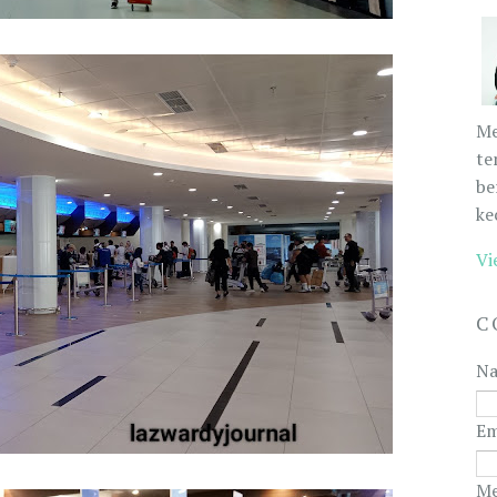
Me
te
be
ke
Vi
C
N
Em
Me