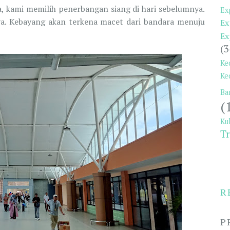
, kami memilih penerbangan siang di hari sebelumnya.
Ex
nya. Kebayang akan terkena macet dari bandara menuju
Ex
Ex
(3
Ke
Ke
Ba
(
Ku
Tr
R
P